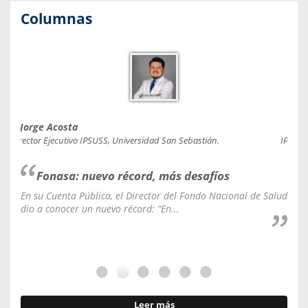
Columnas
Jorge Acosta
Caro
Director Ejecutivo IPSUSS, Universidad San Sebastián.
IPSUSS
Fonasa: nuevo récord, más desafíos
En su Cuenta Pública, el Director del Fondo Nacional de Salud
La C
dio a conocer un nuevo récord: “En...
fale
Leer más