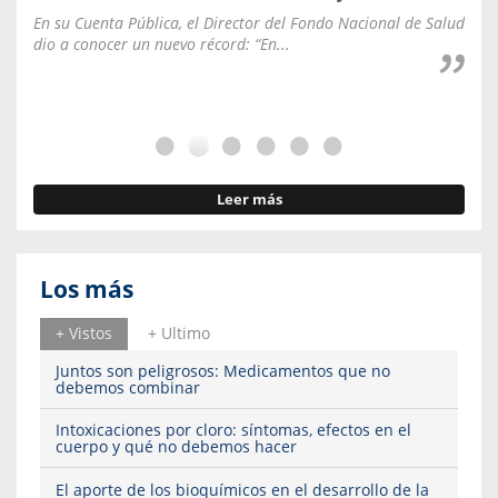
En su Cuenta Pública, el Director del Fondo Nacional de Salud
La C
dio a conocer un nuevo récord: “En...
fale
Leer más
Los más
+ Vistos
+ Ultimo
Juntos son peligrosos: Medicamentos que no
debemos combinar
Intoxicaciones por cloro: síntomas, efectos en el
cuerpo y qué no debemos hacer
El aporte de los bioquímicos en el desarrollo de la