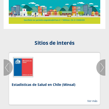
Sitios de interés
Estadísticas de Salud en Chile (Minsal)
J
Ver más