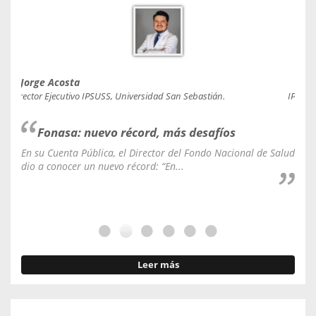
Jorge Acosta
Caro
Director Ejecutivo IPSUSS, Universidad San Sebastián.
IPSUSS
Fonasa: nuevo récord, más desafíos
En su Cuenta Pública, el Director del Fondo Nacional de Salud
La C
dio a conocer un nuevo récord: “En...
fale
Leer más