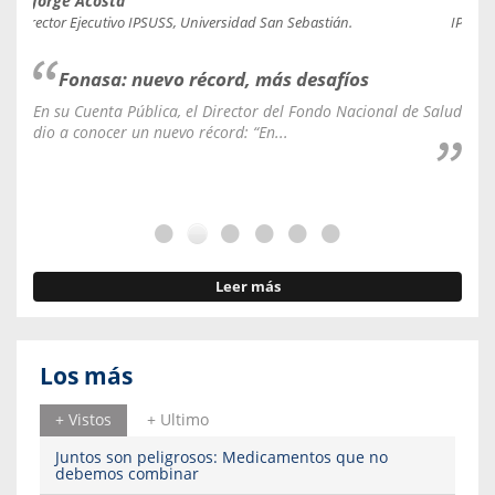
Jorge Acosta
Caro
Director Ejecutivo IPSUSS, Universidad San Sebastián.
IPSUSS
Fonasa: nuevo récord, más desafíos
En su Cuenta Pública, el Director del Fondo Nacional de Salud
La C
dio a conocer un nuevo récord: “En...
fale
Leer más
Los más
+ Vistos
+ Ultimo
Juntos son peligrosos: Medicamentos que no
debemos combinar