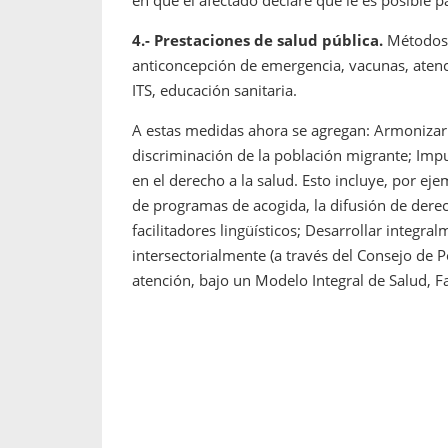
en que el afectado declare que le es posible pa
4.- Prestaciones de salud pública.
Métodos d
anticoncepción de emergencia, vacunas, aten
ITS, educación sanitaria.
A estas medidas ahora se agregan: Armonizar
discriminación de la población migrante; Impu
en el derecho a la salud. Esto incluye, por eje
de programas de acogida, la difusión de derec
facilitadores lingüísticos; Desarrollar integra
intersectorialmente (a través del Consejo de Po
atención, bajo un Modelo Integral de Salud, Fa