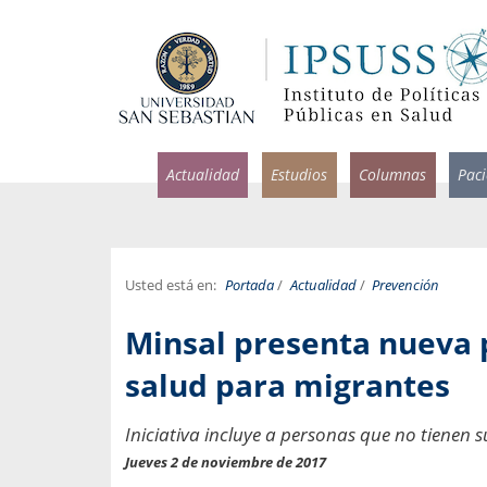
Actualidad
Estudios
Columnas
Pac
Usted está en:
Portada
/
Actualidad
/
Prevención
rlos Pérez, Jorge Acosta y
Ignacio Rodríguez
Minsal presenta nueva p
rolina Velasco
Infectólogo y profesor asi
S, Facultad de Medicina USS.
Medicina, Universidad Sa
salud para migrantes
ncias médicas y
Pandemias del m
Iniciativa incluye a personas que no tienen s
idio por incapacidad
Usamos la palabra pand
ral
Jueves 2 de noviembre de 2017
una enfermedad contagio