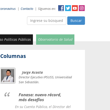
coronavirus
|
Contacto
|
Síguenos en:
Buscar
o Políticas Públicas
Observatorio de Salud
Columnas
Jorge Acosta
Car
Val
Director Ejecutivo IPSUSS, Universidad
IPSUSS
San Sebastián.
Lice
Fonasa: nuevo récord,
le t
más desafíos
La Contr
En su Cuenta Pública, el Director del