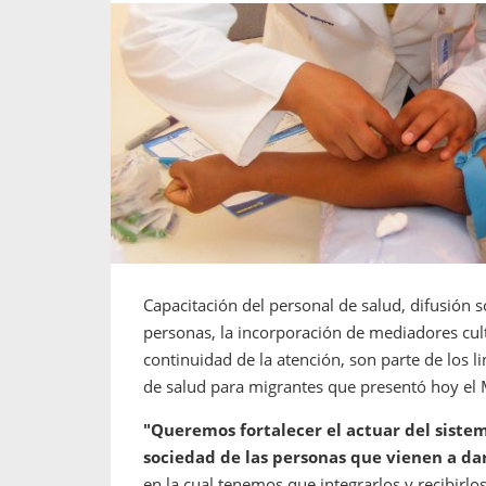
propaga a un gran númer
os entregados por la
oría sobre viajes al extranjero
onas que deben hacer...
Capacitación del personal de salud, difusión s
personas, la incorporación de mediadores cultur
continuidad de la atención, son parte de los l
de salud para migrantes que presentó hoy el 
"Queremos fortalecer el actuar del siste
sociedad de las personas que vienen a dar
en la cual tenemos que integrarlos y recibir