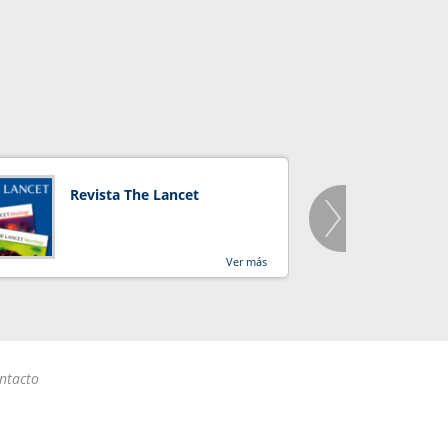
Revista The Lancet
Orga
Salu
Ver más
ntacto