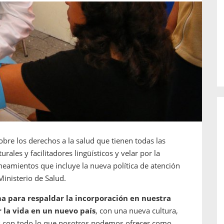
o de...
enfermedades periodontales. Sin
embargo, estas son las...
obre los derechos a la salud que tienen todas las
ales y facilitadores lingüísticos y velar por la
ineamientos que incluye la nueva política de atención
Ministerio de Salud.
ma para respaldar la incorporación en nuestra
 la vida en un nuevo país
, con una nueva cultura,
los con todo lo que nosotros podemos ofrecer como