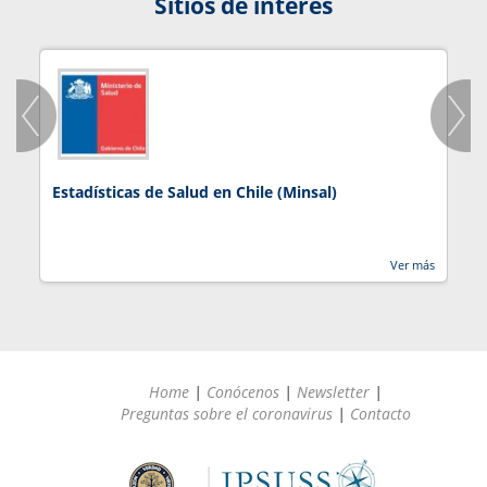
Sitios de interés
Estadísticas de Salud en Chile (Minsal)
J
Ver más
Home
|
Conócenos
|
Newsletter
|
Preguntas sobre el coronavirus
|
Contacto