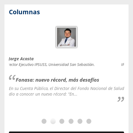
Columnas
Jorge Acosta
Caro
Director Ejecutivo IPSUSS, Universidad San Sebastián.
IPSUSS
Fonasa: nuevo récord, más desafíos
En su Cuenta Pública, el Director del Fondo Nacional de Salud
La C
dio a conocer un nuevo récord: “En...
fale