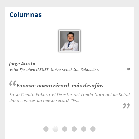
Columnas
Jorge Acosta
Caro
Director Ejecutivo IPSUSS, Universidad San Sebastián.
IPSUSS
Fonasa: nuevo récord, más desafíos
En su Cuenta Pública, el Director del Fondo Nacional de Salud
La C
dio a conocer un nuevo récord: “En...
fale