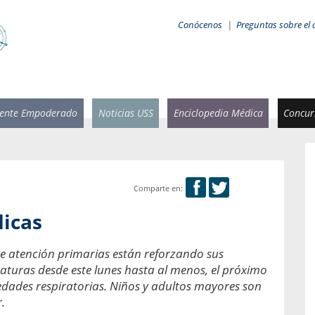
Conócenos
|
Preguntas sobre el 
iente Empoderado
Noticias USS
Enciclopedia Médica
Concurs
Comparte en:
 Rammsy
Rosario García-Huidobro
icas
stente de
Decana facultad de Odontología,
n Sebastián
Universidad San Sebastián.
 de atención primarias están reforzando sus
aturas desde este lunes hasta al menos, el próximo
añana
¿Cuándo será urgente la
salud bucal?
edades respiratorias. Niños y adultos mayores son
emia cuando
.
sa se
En Chile, nadie muere de caries ni de