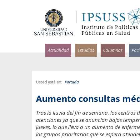
Actualidad
Estudios
Columnas
Pac
Usted está en:
Portada
rlos Pérez, Jorge Acosta y
Ignacio Rodríguez
Aumento consultas méd
rolina Velasco
Infectólogo y profesor asi
S, Facultad de Medicina USS.
Medicina, Universidad Sa
Tras la lluvia del fin de semana, los centros
atenciones ya que se anuncian bajas temper
ncias médicas y
Pandemias del m
idio por incapacidad
jueves, lo que lleva a un aumento de enferm
Usamos la palabra pand
ral
los grupos prioritarios que se espera atender
una enfermedad contagio