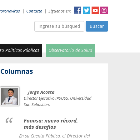
coronavirus
|
Contacto
|
Síguenos en:
Buscar
o Políticas Públicas
Observatorio de Salud
Columnas
Jorge Acosta
Car
Val
Director Ejecutivo IPSUSS, Universidad
IPSUSS
San Sebastián.
Lice
Fonasa: nuevo récord,
le t
más desafíos
La Contr
En su Cuenta Pública, el Director del