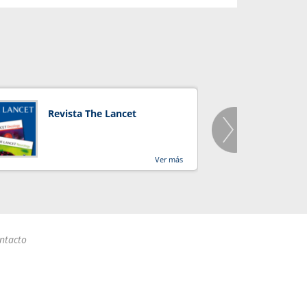
Revista The Lancet
Orga
Salu
Ver más
ntacto