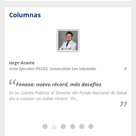
Columnas
Jorge Acosta
Caro
Director Ejecutivo IPSUSS, Universidad San Sebastián.
IPSUSS
Fonasa: nuevo récord, más desafíos
En su Cuenta Pública, el Director del Fondo Nacional de Salud
La C
dio a conocer un nuevo récord: “En...
fale