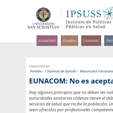
Actualidad
Estudios
Columnas
Pac
Usted está en:
Portada
/
Columnas de Opinión
/
Manuel José Irarrázava
rlos Pérez, Jorge Acosta y
Ignacio Rodríguez
EUNACOM: No es acepta
rolina Velasco
Infectólogo y profesor asi
S, Facultad de Medicina USS.
Medicina, Universidad Sa
Hay algunos principios que no deben ser vu
ncias médicas y
Pandemias del m
autoridades sanitarias chilenas tienen el deb
idio por incapacidad
servicios de salud que recibe la población. U
Usamos la palabra pand
ral
sean ofrecidos por profesionales competent
una enfermedad contagio