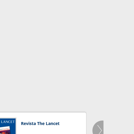
Revista The Lancet
Orga
Salu