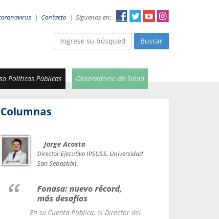
coronavirus
|
Contacto
|
Síguenos en:
Buscar
o Políticas Públicas
Observatorio de Salud
Columnas
Jorge Acosta
Car
Val
Director Ejecutivo IPSUSS, Universidad
IPSUSS
San Sebastián.
Lice
Fonasa: nuevo récord,
le t
más desafíos
La Contr
En su Cuenta Pública, el Director del