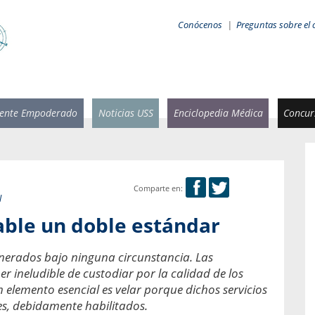
Conócenos
|
Preguntas sobre el 
iente Empoderado
Noticias USS
Enciclopedia Médica
Concurs
Comparte en:
l
 Rammsy
Rosario García-Huidobro
ble un doble estándar
stente de
Decana facultad de Odontología,
n Sebastián
Universidad San Sebastián.
lnerados bajo ninguna circunstancia. Las
añana
¿Cuándo será urgente la
er ineludible de custodiar por la calidad de los
salud bucal?
n elemento esencial es velar porque dichos servicios
emia cuando
es, debidamente habilitados.
sa se
En Chile, nadie muere de caries ni de