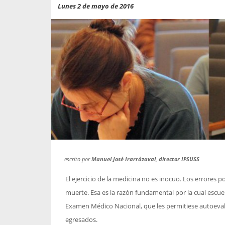
propaga a un gran númer
os entregados por la
Lunes 2 de mayo de 2016
oría sobre viajes al extranjero
onas que deben hacer...
escrito por
Manuel José Irarrázaval, director IPSUSS
El ejercicio de la medicina no es inocuo. Los errores p
muerte. Esa es la razón fundamental por la cual escue
Examen Médico Nacional, que les permitiese autoeva
egresados.