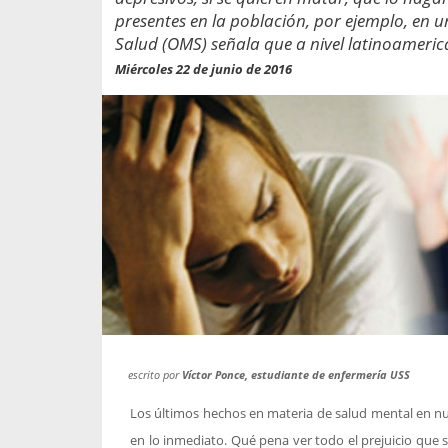
propaga a un gran númer
os entregados por la
presentes en la población, por ejemplo, en u
oría sobre viajes al extranjero
Salud (OMS) señala que a nivel latinoameric
onas que deben hacer...
Miércoles 22 de junio de 2016
escrito por
Víctor Ponce, estudiante de enfermería USS
Los últimos hechos en materia de salud mental en nu
en lo inmediato. Qué pena ver todo el prejuicio que su