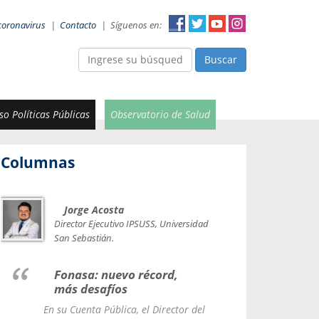
coronavirus
|
Contacto
|
Síguenos en:
Buscar
o Políticas Públicas
Observatorio de Salud
Columnas
Jorge Acosta
Car
Val
Director Ejecutivo IPSUSS, Universidad
IPSUSS
San Sebastián.
Lice
Fonasa: nuevo récord,
le t
más desafíos
La Contr
En su Cuenta Pública, el Director del