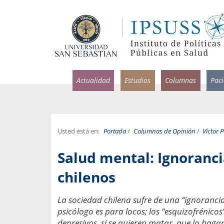
Actualidad
Estudios
Columnas
Pac
Usted está en:
Portada
/
Columnas de Opinión
/
Víctor 
rlos Pérez, Jorge Acosta y
Ignacio Rodríguez
Salud mental: Ignoranci
rolina Velasco
Infectólogo y profesor asi
S, Facultad de Medicina USS.
Medicina, Universidad Sa
chilenos
ncias médicas y
Pandemias del m
La sociedad chilena sufre de una “ignorancia p
idio por incapacidad
Usamos la palabra pand
psicólogo es para locos; los “esquizofrénic
ral
una enfermedad contagio
depresivos, si se quieren matar, que lo haga