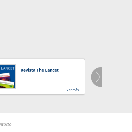
Revista The Lancet
Orga
Salu
Ver más
ntacto