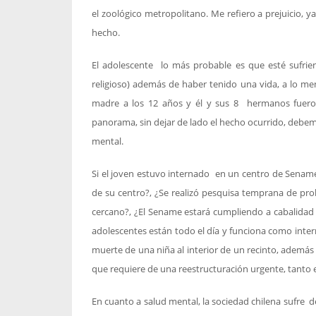
el zoológico metropolitano. Me refiero a prejuicio, y
hecho.
El adolescente lo más probable es que esté sufrie
religioso) además de haber tenido una vida, a lo meno
madre a los 12 años y él y sus 8 hermanos fuero
panorama, sin dejar de lado el hecho ocurrido, debe
mental.
Si el joven estuvo internado en un centro de Sename
de su centro?, ¿Se realizó pesquisa temprana de p
cercano?, ¿El Sename estará cumpliendo a cabalidad l
adolescentes están todo el día y funciona como inter
muerte de una niña al interior de un recinto, además 
que requiere de una reestructuración urgente, tanto e
En cuanto a salud mental, la sociedad chilena sufre de