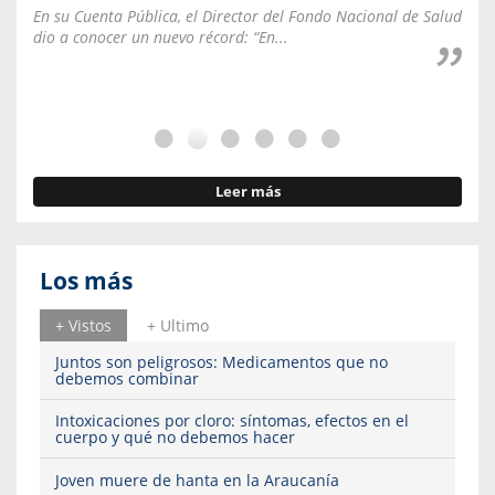
En su Cuenta Pública, el Director del Fondo Nacional de Salud
La C
dio a conocer un nuevo récord: “En...
fale
Leer más
Los más
+ Vistos
+ Ultimo
Juntos son peligrosos: Medicamentos que no
debemos combinar
Intoxicaciones por cloro: síntomas, efectos en el
cuerpo y qué no debemos hacer
Joven muere de hanta en la Araucanía