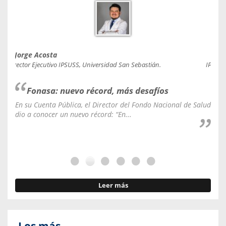
Jorge Acosta
Caro
Director Ejecutivo IPSUSS, Universidad San Sebastián.
IPSUSS
Fonasa: nuevo récord, más desafíos
En su Cuenta Pública, el Director del Fondo Nacional de Salud
La C
dio a conocer un nuevo récord: “En...
fale
Leer más
Los más