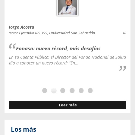
Jorge Acosta
Caro
Director Ejecutivo IPSUSS, Universidad San Sebastián.
IPSUSS
Fonasa: nuevo récord, más desafíos
En su Cuenta Pública, el Director del Fondo Nacional de Salud
La C
dio a conocer un nuevo récord: “En...
fale
Leer más
Los más