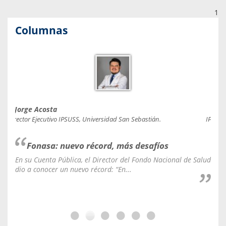
1
Columnas
Jorge Acosta
Caro
Director Ejecutivo IPSUSS, Universidad San Sebastián.
IPSUSS
Fonasa: nuevo récord, más desafíos
En su Cuenta Pública, el Director del Fondo Nacional de Salud
La C
dio a conocer un nuevo récord: “En...
fale