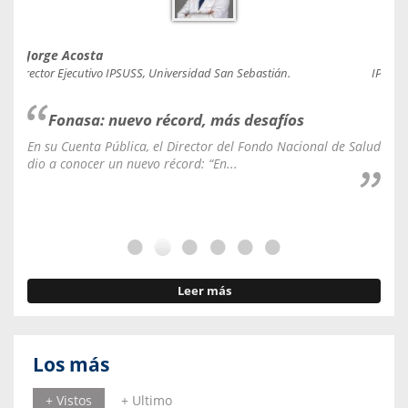
Jorge Acosta
Caro
Director Ejecutivo IPSUSS, Universidad San Sebastián.
IPSUSS
Fonasa: nuevo récord, más desafíos
En su Cuenta Pública, el Director del Fondo Nacional de Salud
La C
dio a conocer un nuevo récord: “En...
fale
Leer más
Los más
+ Vistos
+ Ultimo