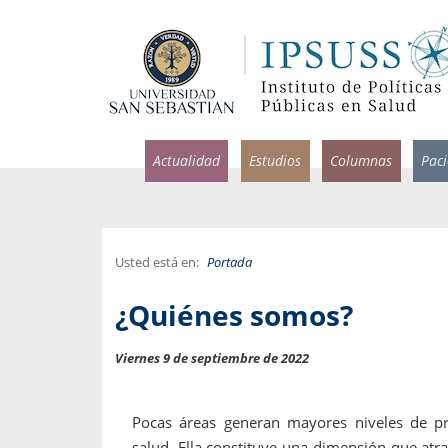
Actualidad
Estudios
Columnas
Pac
Usted está en:
Portada
rlos Pérez, Jorge Acosta y
Ignacio Rodríguez
¿Quiénes somos?
rolina Velasco
Infectólogo y profesor asi
S, Facultad de Medicina USS.
Medicina, Universidad Sa
Viernes 9 de septiembre de 2022
ncias médicas y
Pandemias del m
idio por incapacidad
Usamos la palabra pand
Pocas áreas generan mayores niveles de pre
ral
una enfermedad contagio
salud. Ella constituye una dimensión que atr