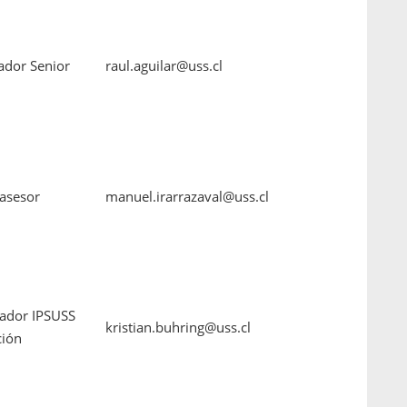
ador Senior
raul.aguilar@uss.cl
asesor
manuel.irarrazaval@uss.cl
ador IPSUSS
kristian.buhring@uss.cl
ión