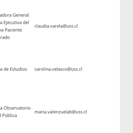
adora General.
a Ejecutiva del
claudia.varela@uss.cl
a Paciente
rado
a de Estudios
carolina.velasco@uss.cl
ra Observatorio
maria.valenzuelab@uss.cl
d Pública