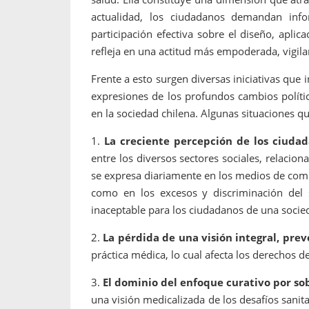
propaga a un gran númer
os entregados por la
actualidad, los ciudadanos demandan info
oría sobre viajes al extranjero
onas que deben hacer...
participación efectiva sobre el diseño, aplic
refleja en una actitud más empoderada, vigilan
Frente a esto surgen diversas iniciativas que 
expresiones de los profundos cambios políti
en la sociedad chilena. Algunas situaciones q
1.
La creciente percepción de los ciudad
entre los diversos sectores sociales, relaciona
se expresa diariamente en los medios de comuni
como en los excesos y discriminación del 
inaceptable para los ciudadanos de una socie
2.
La pérdida de una visión integral, pre
práctica médica, lo cual afecta los derechos 
3.
El dominio del enfoque curativo por sob
una visión medicalizada de los desafíos sani