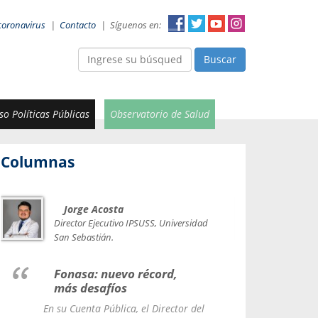
coronavirus
|
Contacto
|
Síguenos en:
Buscar
o Políticas Públicas
Observatorio de Salud
Columnas
Jorge Acosta
Car
Val
Director Ejecutivo IPSUSS, Universidad
IPSUSS
San Sebastián.
Lice
Fonasa: nuevo récord,
le t
más desafíos
La Contr
En su Cuenta Pública, el Director del