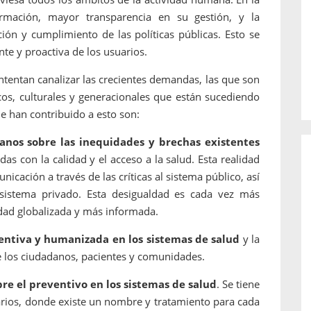
o de...
enfermedades periodontales. Sin
rmación, mayor transparencia en su gestión, y la
embargo, estas son las...
ación y cumplimiento de las políticas públicas. Esto se
te y proactiva de los usuarios.
intentan canalizar las crecientes demandas, las que son
cos, culturales y generacionales que están sucediendo
ue han contribuido a esto son:
anos sobre las inequidades y brechas existentes
das con la calidad y el acceso a la salud. Esta realidad
cación a través de las críticas al sistema público, así
sistema privado. Esta desigualdad es cada vez más
dad globalizada y más informada.
ventiva y humanizada en los sistemas de salud
y la
de los ciudadanos, pacientes y comunidades.
re el preventivo en los sistemas de salud
. Se tiene
tarios, donde existe un nombre y tratamiento para cada