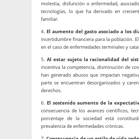
molestia, disfunción o enfermedad, asociad
tecnologías, lo que ha derivado en crecien
familiar.
4.
El aumento del gasto asociado a los di
incertidumbre financiera para la población. El
en el caso de enfermedades terminales y catas
5.
Al estar sujeto la racionalidad del si
incentiva la competencia, disminución de co
han generado abusos que impactan negativa
parte se encuentran desorganizados y carent
derechos.
6.
El sostenido aumento de la expectativ
consecuencia de los avances científicos, tec
porcentaje de la sociedad está constitui
prevalencia de enfermedades crónicas.
7.
Consecuencia de un estilo de vida seden