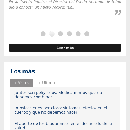
En su Cuenta Pública, el Director del Fondo Nacional de Salud
La C
dio a conocer un nuevo récord: “En...
fale
Leer más
Los más
+ Vistos
+ Ultimo
Juntos son peligrosos: Medicamentos que no
debemos combinar
Intoxicaciones por cloro: síntomas, efectos en el
cuerpo y qué no debemos hacer
El aporte de los bioquímicos en el desarrollo de la
salud