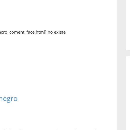
o de...
enfermedades periodontales. Sin
embargo, estas son las...
acro_coment_face.html] no existe
 negro