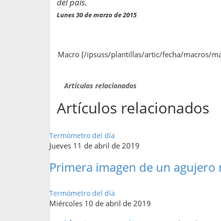
del país.
propaga a un gran númer
os entregados por la
oría sobre viajes al extranjero
Lunes 30 de marzo de 2015
onas que deben hacer...
Macro [/ipsuss/plantillas/artic/fecha/macros/m
Artículos relacionados
Artículos relacionados
Termómetro del día
Jueves 11 de abril de 2019
Primera imagen de un agujero
Termómetro del día
Miércoles 10 de abril de 2019