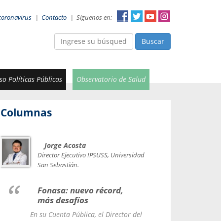
coronavirus
|
Contacto
|
Síguenos en:
Buscar
o Políticas Públicas
Observatorio de Salud
Columnas
Jorge Acosta
Car
Val
Director Ejecutivo IPSUSS, Universidad
IPSUSS
San Sebastián.
Lice
Fonasa: nuevo récord,
le t
más desafíos
La Contr
En su Cuenta Pública, el Director del