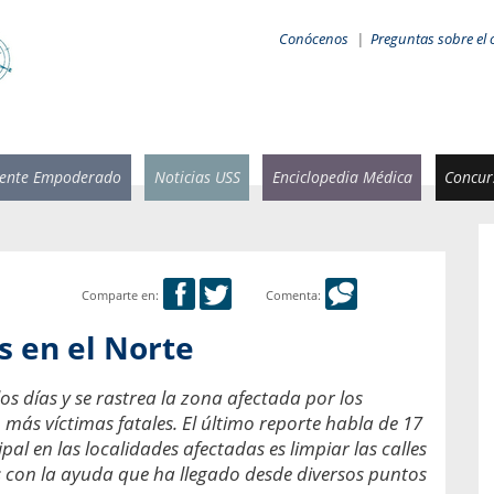
Conócenos
|
Preguntas sobre el 
iente Empoderado
Noticias USS
Enciclopedia Médica
Concurs
Comparte en:
Comenta:
 Rammsy
Rosario García-Huidobro
 en el Norte
stente de
Decana facultad de Odontología,
n Sebastián
Universidad San Sebastián.
s días y se rastrea la zona afectada por los
 más víctimas fatales. El último reporte habla de 17
añana
¿Cuándo será urgente la
salud bucal?
pal en las localidades afectadas es limpiar las calles
emia cuando
s con la ayuda que ha llegado desde diversos puntos
sa se
En Chile, nadie muere de caries ni de