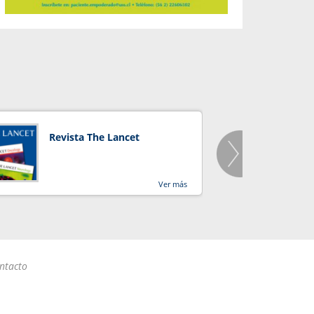
Revista The Lancet
Orga
Salu
Ver más
ntacto