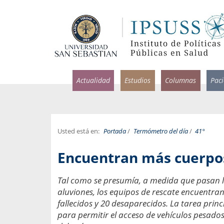
Actualidad
Estudios
Columnas
Pac
Usted está en:
Portada
/
Termómetro del día
/
41°
rlos Pérez, Jorge Acosta y
Ignacio Rodríguez
Encuentran más cuerpos
rolina Velasco
Infectólogo y profesor asi
S, Facultad de Medicina USS.
Medicina, Universidad Sa
Tal como se presumía, a medida que pasan lo
aluviones, los equipos de rescate encuentran
ncias médicas y
Pandemias del m
idio por incapacidad
fallecidos y 20 desaparecidos. La tarea princi
Usamos la palabra pand
ral
para permitir el acceso de vehículos pesado
una enfermedad contagio