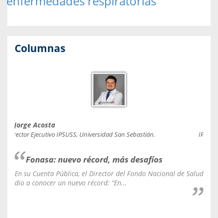
enfermedades respiratorias
Columnas
Jorge Acosta
Caro
Director Ejecutivo IPSUSS, Universidad San Sebastián.
IPSUSS
Fonasa: nuevo récord, más desafíos
En su Cuenta Pública, el Director del Fondo Nacional de Salud
La C
dio a conocer un nuevo récord: “En...
fale