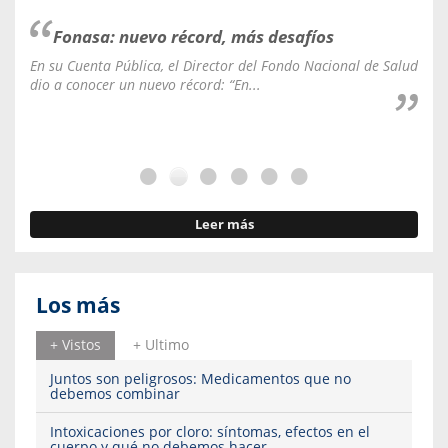
Fonasa: nuevo récord, más desafíos
En su Cuenta Pública, el Director del Fondo Nacional de Salud
La C
dio a conocer un nuevo récord: “En...
fale
Leer más
Los más
+ Vistos
+ Ultimo
Juntos son peligrosos: Medicamentos que no
debemos combinar
Intoxicaciones por cloro: síntomas, efectos en el
cuerpo y qué no debemos hacer