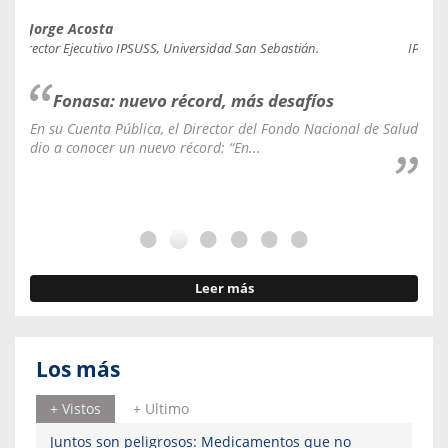
Jorge Acosta
Caro
Director Ejecutivo IPSUSS, Universidad San Sebastián.
IPSUSS
Fonasa: nuevo récord, más desafíos
En su Cuenta Pública, el Director del Fondo Nacional de Salud
La C
dio a conocer un nuevo récord: “En...
fale
Leer más
Los más
+ Vistos
+ Ultimo
Juntos son peligrosos: Medicamentos que no