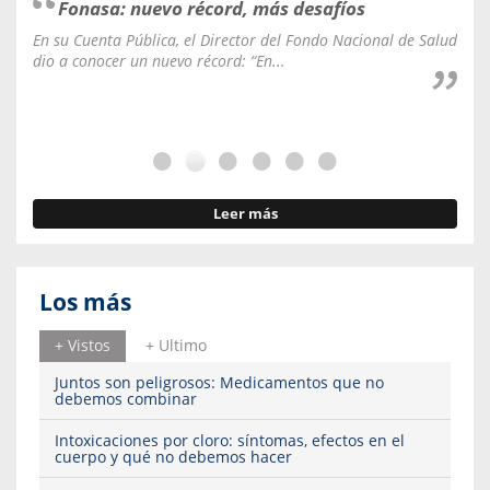
Fonasa: nuevo récord, más desafíos
En su Cuenta Pública, el Director del Fondo Nacional de Salud
La C
dio a conocer un nuevo récord: “En...
fale
Leer más
Los más
+ Vistos
+ Ultimo
Juntos son peligrosos: Medicamentos que no
debemos combinar
Intoxicaciones por cloro: síntomas, efectos en el
cuerpo y qué no debemos hacer