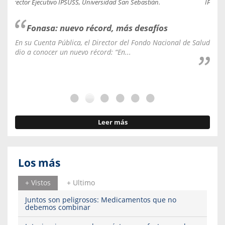
Director Ejecutivo IPSUSS, Universidad San Sebastián.
IPSUSS
Fonasa: nuevo récord, más desafíos
En su Cuenta Pública, el Director del Fondo Nacional de Salud
La C
dio a conocer un nuevo récord: “En...
fale
Leer más
Los más
+ Vistos
+ Ultimo
Juntos son peligrosos: Medicamentos que no
debemos combinar