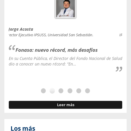
Jorge Acosta
Caro
Director Ejecutivo IPSUSS, Universidad San Sebastián.
IPSUSS
Fonasa: nuevo récord, más desafíos
En su Cuenta Pública, el Director del Fondo Nacional de Salud
La C
dio a conocer un nuevo récord: “En...
fale
Leer más
Los más