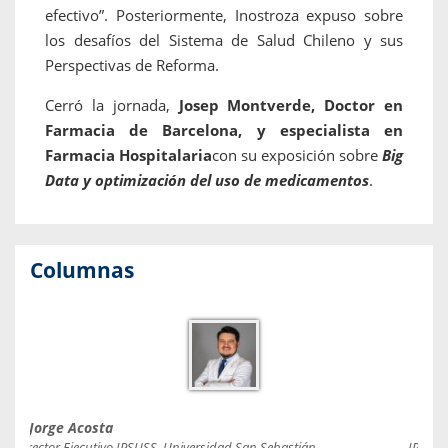
efectivo”. Posteriormente, Inostroza expuso sobre
los desafíos del Sistema de Salud Chileno y sus
Perspectivas de Reforma.
Cerró la jornada,
Josep Montverde, Doctor en
Farmacia de Barcelona, y especialista en
Farmacia Hospitalaria
con su exposición sobre
Big
Data y optimización del uso de medicamentos
.
Columnas
Jorge Acosta
Caro
Director Ejecutivo IPSUSS, Universidad San Sebastián.
IPSUSS