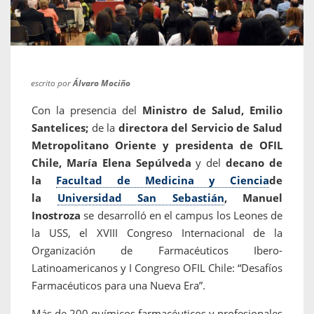
escrito por
Álvaro Mociño
Con la presencia del
Ministro de Salud, Emilio
Santelices;
de la
directora del Servicio de Salud
Metropolitano Oriente y presidenta de OFIL
Chile, María Elena Sepúlveda
y del
decano de
la
Facultad de Medicina y Ciencia
de
la
Universidad San Sebastián
, Manuel
Inostroza
se desarrolló en el campus los Leones de
la USS, el XVIII Congreso Internacional de la
Organización de Farmacéuticos Ibero-
Latinoamericanos y I Congreso OFIL Chile: “Desafíos
Farmacéuticos para una Nueva Era”.
Más de 200 químicos farmacéuticos y profesionales