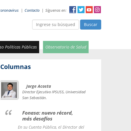
coronavirus
|
Contacto
|
Síguenos en:
Buscar
o Políticas Públicas
Observatorio de Salud
Columnas
Jorge Acosta
Car
Val
Director Ejecutivo IPSUSS, Universidad
IPSUSS
San Sebastián.
Lice
Fonasa: nuevo récord,
le t
más desafíos
La Contr
En su Cuenta Pública, el Director del