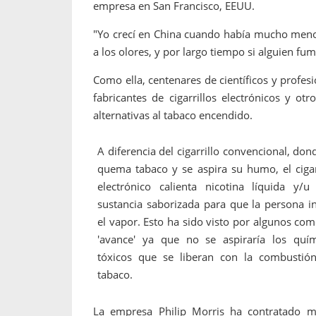
empresa en San Francisco, EEUU.
"Yo crecí en China cuando había mucho menos
a los olores, y por largo tiempo si alguien fu
Como ella, centenares de científicos y profe
fabricantes de cigarrillos electrónicos y otr
alternativas al tabaco encendido.
A diferencia del cigarrillo convencional, don
quema tabaco y se aspira su humo, el cigar
electrónico calienta nicotina líquida y/u
sustancia saborizada para que la persona i
el vapor. Esto ha sido visto por algunos co
'avance' ya que no se aspiraría los quím
tóxicos
que se liberan con la combustión
tabaco.
La empresa Philip Morris ha contratado má