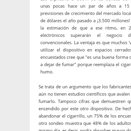
unas pocas hace un par de años a 15 
previsiones de crecimiento del mercado loca
de dólares el año pasado a ¡3.500 millones! 
la estimación de que a ese ritmo, en 20
electrónicos superarán el negocio de
convencionales.
La ventaja es que muchos '
utilizar el dispositivo en espacios cerra
encuestados cree que "es una buena forma d
a dejar de fumar" porque reemplaza el cigar
humo.
Se trata de un argumento que los fabricante
aún no tienen estudios científicos que avalen
fumarlo. Tampoco cifras que demuestren que
encendido por este otro dispositivo. De he
abandonar el cigarrillo, un 75% de los encu
otro sondeo muestra que 48% de los adultos
mismo día, es decir, podía absorber mayor dos