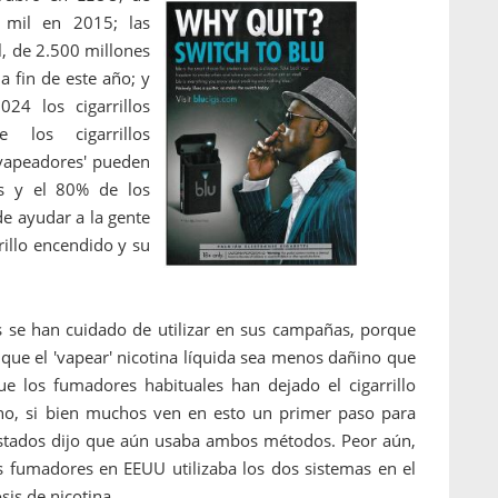
mil en 2015; las
l, de 2.500 millones
a fin de este año; y
24 los cigarrillos
 los cigarrillos
vapeadores' pueden
dos y el 80% de los
e ayudar a la gente
rillo encendido y su
s se han cuidado de utilizar en sus campañas, porque
 que el 'vapear' nicotina líquida sea menos dañino que
 los fumadores habituales han dejado el cigarrillo
cho, si bien muchos ven en esto un primer paso para
estados dijo que aún usaba ambos métodos. Peor aún,
 fumadores en EEUU utilizaba los dos sistemas en el
is de nicotina.