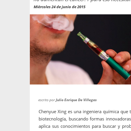
propaga a un gran númer
os entregados por la
Miércoles 24 de junio de 2015
oría sobre viajes al extranjero
onas que deben hacer...
escrito por
Julio Enrique De Villegas
Chenyue Xing es una ingeniera química que t
biotecnología, buscando formas innovadoras
aplica sus conocimientos para buscar y prob