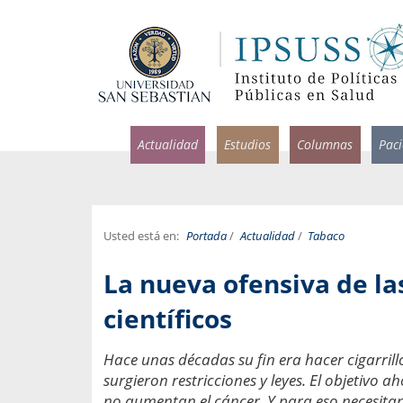
Actualidad
Estudios
Columnas
Pac
Usted está en:
Portada
/
Actualidad
/
Tabaco
rlos Pérez, Jorge Acosta y
Ignacio Rodríguez
La nueva ofensiva de la
rolina Velasco
Infectólogo y profesor asi
S, Facultad de Medicina USS.
Medicina, Universidad Sa
científicos
ncias médicas y
Pandemias del m
Hace unas décadas su fin era hacer cigarril
idio por incapacidad
Usamos la palabra pand
surgieron restricciones y leyes. El objetivo
ral
una enfermedad contagio
no aumentan el cáncer. Y para eso necesita