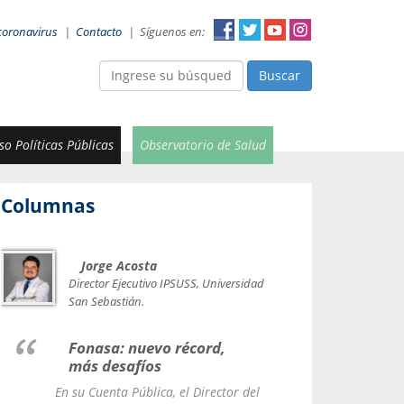
coronavirus
|
Contacto
|
Síguenos en:
Buscar
o Políticas Públicas
Observatorio de Salud
Columnas
Jorge Acosta
Car
Val
Director Ejecutivo IPSUSS, Universidad
IPSUSS
San Sebastián.
Lice
Fonasa: nuevo récord,
le t
más desafíos
La Contr
En su Cuenta Pública, el Director del