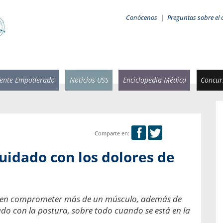
Conócenos
|
Preguntas sobre el 
iente Empoderado
Noticias USS
Enciclopedia Médica
Concurs
Comparte en:
 Rammsy
Rosario García-Huidobro
cuidado con los dolores de
stente de
Decana facultad de Odontología,
n Sebastián
Universidad San Sebastián.
añana
¿Cuándo será urgente la
den comprometer más de un músculo, además de
salud bucal?
emia cuando
do con la postura, sobre todo cuando se está en la
sa se
En Chile, nadie muere de caries ni de