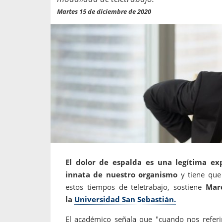
propaga a un gran númer
os entregados por la
Martes 15 de diciembre de 2020
oría sobre viajes al extranjero
onas que deben hacer...
El dolor de espalda es una legítima ex
innata de nuestro organismo
y tiene que 
estos tiempos de teletrabajo, sostiene
Mar
la
U
niversidad San Sebastián.
El académico señala que "cuando nos referi