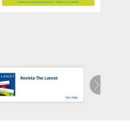
Revista The Lancet
Orga
Salu
Ver más