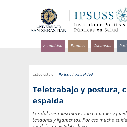
Actualidad
Estudios
Columnas
Pac
Usted está en:
Portada
/
Actualidad
rlos Pérez, Jorge Acosta y
Ignacio Rodríguez
Teletrabajo y postura, 
rolina Velasco
Infectólogo y profesor asi
S, Facultad de Medicina USS.
Medicina, Universidad Sa
espalda
ncias médicas y
Pandemias del m
Los dolores musculares son comunes y pue
idio por incapacidad
Usamos la palabra pand
tendones y ligamentos. Por eso mucho cuida
ral
una enfermedad contagio
modalidad de teletrabajo.