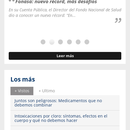
Fonasa: nuevo récord, más desafíos
En su Cuenta Pública, el Director del Fondo Nacional de Salud
La C
dio a conocer un nuevo récord: “En...
fale
Leer más
Los más
+ Vistos
+ Ultimo
Juntos son peligrosos: Medicamentos que no
debemos combinar
Intoxicaciones por cloro: síntomas, efectos en el
cuerpo y qué no debemos hacer