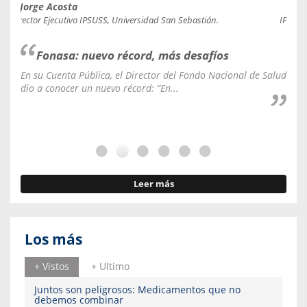
Jorge Acosta
Caro
Director Ejecutivo IPSUSS, Universidad San Sebastián.
IPSUSS
Fonasa: nuevo récord, más desafíos
En su Cuenta Pública, el Director del Fondo Nacional de Salud
La C
dio a conocer un nuevo récord: “En...
fale
Leer más
Los más
+ Vistos
+ Ultimo
Juntos son peligrosos: Medicamentos que no
debemos combinar