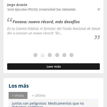
Jorge Acosta
Caro
Director Ejecutivo IPSUSS, Universidad San Sebastián.
IPSUSS
Fonasa: nuevo récord, más desafíos
En su Cuenta Pública, el Director del Fondo Nacional de Salud
La C
dio a conocer un nuevo récord: “En...
fale
Leer más
Los más
+ Vistos
+ Ultimo
Juntos son peligrosos: Medicamentos que no
debemos combinar