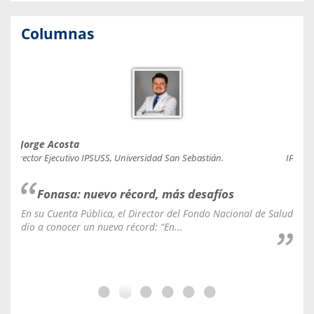
Columnas
Jorge Acosta
Caro
Director Ejecutivo IPSUSS, Universidad San Sebastián.
IPSUSS
Fonasa: nuevo récord, más desafíos
En su Cuenta Pública, el Director del Fondo Nacional de Salud
La C
dio a conocer un nuevo récord: “En...
fale