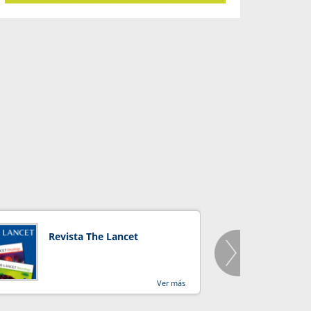
Revista The Lancet
Orga
Salu
Ver más