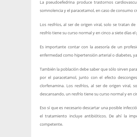
La pseudoefedrina produce trastornos cardiovascul
somnolencia y el paracetamol, en caso de consumo cr
Los resfríos, al ser de origen viral, solo se trat
resfrío tiene su curso normal y en cinco a siete días e
Es importante contar con la asesoría de un profes
enfermedad como hipertensión arterial o diabetes, ya
También la población debe saber que sólo sirven para 
por el paracetamol, junto con el efecto desconges
clorfenamina. Los resfríos, al ser de origen vira
descansando, un resfrío tiene su curso normal y en cin
Eso sí que es necesario descartar una posible infecc
el tratamiento incluye antibióticos. De ahí la i
competente.