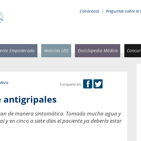
Conócenos
|
Preguntas sobre el 
iente Empoderado
Noticias USS
Enciclopedia Médica
Concurs
 Meza
Comparte en:
 Rammsy
Rosario García-Huidobro
 antigripales
stente de
Decana facultad de Odontología,
n Sebastián
Universidad San Sebastián.
e tratan de manera sintomática. Tomado mucha agua y
 y en cinco a siete días el paciente ya debería estar
añana
¿Cuándo será urgente la
salud bucal?
emia cuando
sa se
En Chile, nadie muere de caries ni de