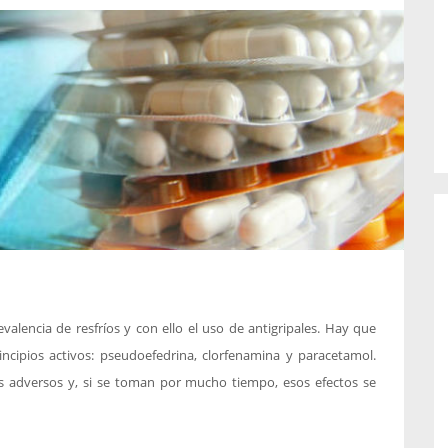
o de...
enfermedades periodontales. Sin
embargo, estas son las...
alencia de resfríos y con ello el uso de antigripales. Hay que
ncipios activos: pseudoefedrina, clorfenamina y paracetamol.
s adversos y, si se toman por mucho tiempo, esos efectos se