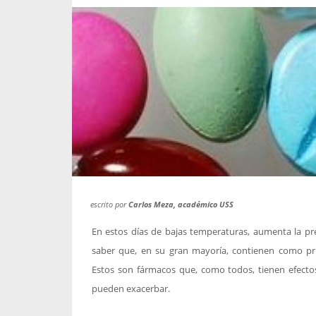
propaga a un gran númer
os entregados por la
oría sobre viajes al extranjero
onas que deben hacer...
escrito por
Carlos Meza, académico USS
En estos días de bajas temperaturas, aumenta la prev
saber que, en su gran mayoría, contienen como pri
Estos son fármacos que, como todos, tienen efecto
pueden exacerbar.