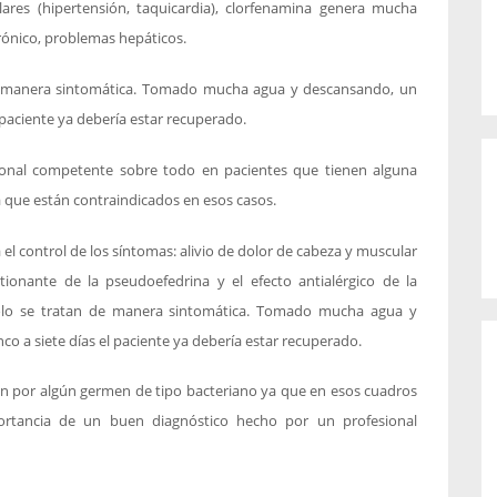
ares (hipertensión, taquicardia), clorfenamina genera mucha
ónico, problemas hepáticos.
an de manera sintomática. Tomado mucha agua y descansando, un
l paciente ya debería estar recuperado.
ional competente sobre todo en pacientes que tienen alguna
 que están contraindicados en esos casos.
el control de los síntomas: alivio de dolor de cabeza y muscular
tionante de la pseudoefedrina y el efecto antialérgico de la
l, solo se tratan de manera sintomática. Tomado mucha agua y
co a siete días el paciente ya debería estar recuperado.
ión por algún germen de tipo bacteriano ya que en esos cuadros
mportancia de un buen diagnóstico hecho por un profesional