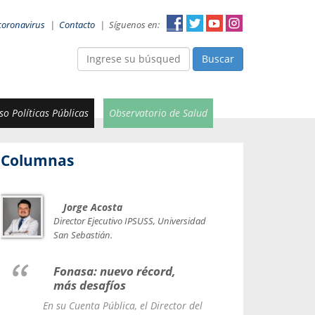
coronavirus
|
Contacto
|
Síguenos en:
Buscar
o Políticas Públicas
Observatorio de Salud
Columnas
Jorge Acosta
Car
Val
Director Ejecutivo IPSUSS, Universidad
IPSUSS
San Sebastián.
Lice
Fonasa: nuevo récord,
le t
más desafíos
La Contr
En su Cuenta Pública, el Director del