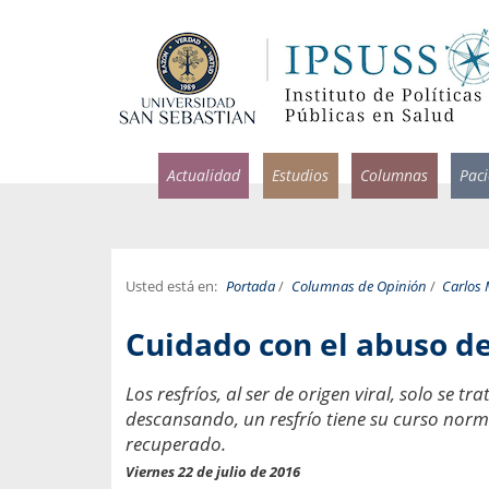
Actualidad
Estudios
Columnas
Pac
Usted está en:
Portada
/
Columnas de Opinión
/
Carlos
rlos Pérez, Jorge Acosta y
Ignacio Rodríguez
Cuidado con el abuso de
rolina Velasco
Infectólogo y profesor asi
S, Facultad de Medicina USS.
Medicina, Universidad Sa
Los resfríos, al ser de origen viral, solo s
descansando, un resfrío tiene su curso normal
ncias médicas y
Pandemias del m
idio por incapacidad
recuperado.
Usamos la palabra pand
ral
Viernes 22 de julio de 2016
una enfermedad contagio