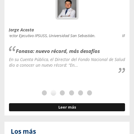
Jorge Acosta
Caro
Director Ejecutivo IPSUSS, Universidad San Sebastián.
IPSUSS
Fonasa: nuevo récord, más desafíos
En su Cuenta Pública, el Director del Fondo Nacional de Salud
La C
dio a conocer un nuevo récord: “En...
fale
Leer más
Los más