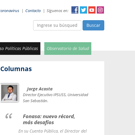
coronavirus
|
Contacto
|
Síguenos en:
Buscar
o Políticas Públicas
Observatorio de Salud
Columnas
Jorge Acosta
Car
Val
Director Ejecutivo IPSUSS, Universidad
IPSUSS
San Sebastián.
Lice
Fonasa: nuevo récord,
le t
más desafíos
La Contr
En su Cuenta Pública, el Director del