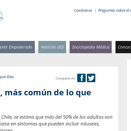
Conócenos
|
Preguntas sobre el 
iente Empoderado
Noticias USS
Enciclopedia Médica
Concurs
que Díaz
Comparte en:
 Rammsy
Rosario García-Huidobro
sa, más común de lo que
stente de
Decana facultad de Odontología,
n Sebastián
Universidad San Sebastián.
añana
¿Cuándo será urgente la
Chile, se estima que más del 50% de los adultos son
salud bucal?
emia cuando
e basa en síntomas que pueden incluir náuseas,
sa se
En Chile, nadie muere de caries ni de
iarrea.