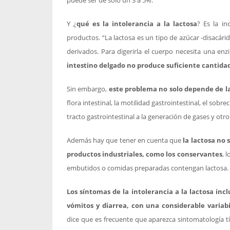
puede ser de sólo un 3 a 5%.
Y ¿
qué es la intolerancia a la lactosa
? Es la in
productos. “La lactosa es un tipo de azúcar -disacári
derivados. Para digerirla el cuerpo necesita una en
intestino delgado no produce suficiente cantida
Sin embargo,
este problema no solo depende de la
flora intestinal, la motilidad gastrointestinal, el sobr
tracto gastrointestinal a la generación de gases y otr
Además hay que tener en cuenta que
la lactosa no
productos industriales, como los conservantes
, 
embutidos o comidas preparadas contengan lactosa.
Los síntomas de la intolerancia a la lactosa inc
vómitos y diarrea, con una considerable variab
dice que es frecuente que aparezca sintomatología tí