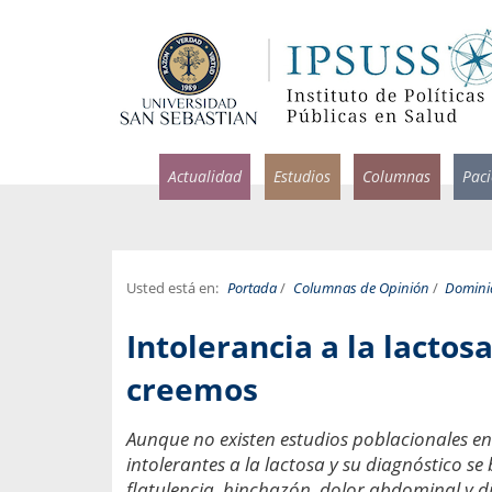
Actualidad
Estudios
Columnas
Pac
Usted está en:
Portada
/
Columnas de Opinión
/
Domini
rlos Pérez, Jorge Acosta y
Ignacio Rodríguez
Intolerancia a la lacto
rolina Velasco
Infectólogo y profesor asi
S, Facultad de Medicina USS.
Medicina, Universidad Sa
creemos
ncias médicas y
Pandemias del m
Aunque no existen estudios poblacionales en 
idio por incapacidad
Usamos la palabra pand
intolerantes a la lactosa y su diagnóstico s
ral
una enfermedad contagio
flatulencia, hinchazón, dolor abdominal y d