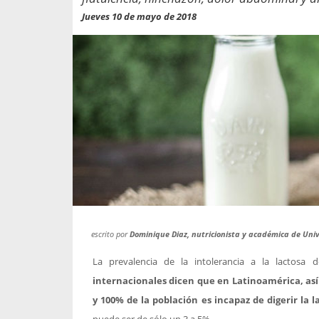
propaga a un gran númer
os entregados por la
Jueves 10 de mayo de 2018
oría sobre viajes al extranjero
onas que deben hacer...
escrito por
Dominique Diaz, nutricionista y académica de Uni
La prevalencia de la intolerancia a la lactosa
internacionales dicen que en Latinoamérica, así
y 100% de la población es incapaz de digerir la l