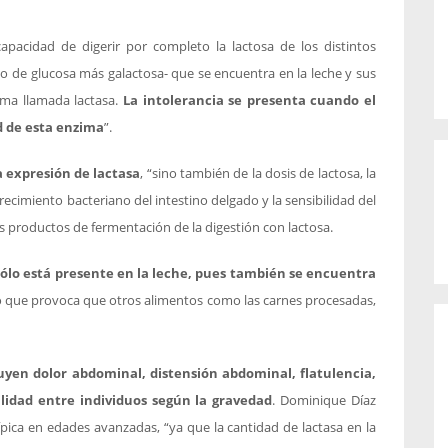
capacidad de digerir por completo la lactosa de los distintos
do de glucosa más galactosa- que se encuentra en la leche y sus
zima llamada lactasa.
La intolerancia se presenta cuando el
d de esta enzima
”.
 expresión de lactasa
, “sino también de la dosis de lactosa, la
ecrecimiento bacteriano del intestino delgado y la sensibilidad del
os productos de fermentación de la digestión con lactosa.
 sólo está presente en la leche, pues también se encuentra
lo que provoca que otros alimentos como las carnes procesadas,
luyen dolor abdominal, distensión abdominal, flatulencia,
ilidad entre individuos según la gravedad
. Dominique Díaz
pica en edades avanzadas, “ya que la cantidad de lactasa en la