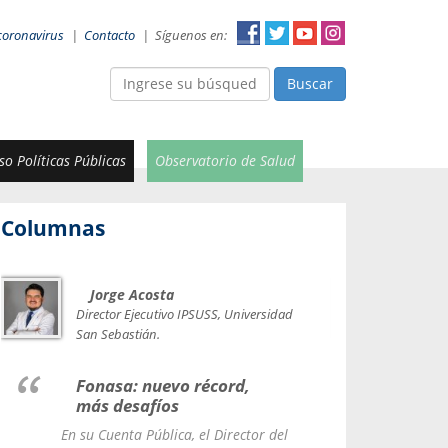
coronavirus
|
Contacto
|
Síguenos en:
Buscar
o Políticas Públicas
Observatorio de Salud
Columnas
Jorge Acosta
Car
Val
Director Ejecutivo IPSUSS, Universidad
IPSUSS
San Sebastián.
Lice
Fonasa: nuevo récord,
le t
más desafíos
La Contr
En su Cuenta Pública, el Director del