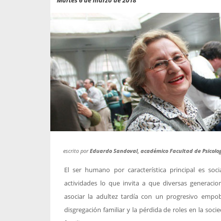
propaga a un gran númer
os entregados por la
oría sobre viajes al extranjero
onas que deben hacer...
escrito por
Eduardo Sandoval, académico Facultad de Psicolo
El ser humano por característica principal es soc
actividades lo que invita a que diversas generaci
asociar la adultez tardía con un progresivo empob
disgregación familiar y la pérdida de roles en la s