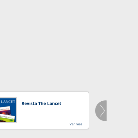
Revista The Lancet
Orga
Salu
Ver más