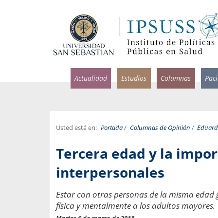
Actualidad
Estudios
Columnas
Pac
Usted está en:
Portada
/
Columnas de Opinión
/
Eduard
rlos Pérez, Jorge Acosta y
Ignacio Rodríguez
Tercera edad y la impor
rolina Velasco
Infectólogo y profesor asi
S, Facultad de Medicina USS.
Medicina, Universidad Sa
interpersonales
ncias médicas y
Pandemias del m
Estar con otras personas de la misma edad 
idio por incapacidad
Usamos la palabra pand
física y mentalmente a los adultos mayores.
ral
una enfermedad contagio
Martes 6 de marzo de 2018