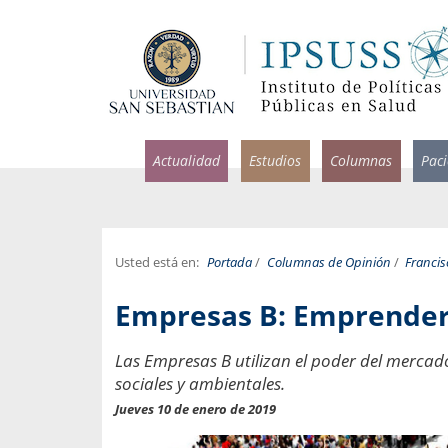
Actualidad
Estudios
Columnas
Pac
Usted está en:
Portada
/
Columnas de Opinión
/
Francis
rlos Pérez, Jorge Acosta y
Ignacio Rodríguez
Empresas B: Emprender
rolina Velasco
Infectólogo y profesor asi
S, Facultad de Medicina USS.
Medicina, Universidad Sa
Las Empresas B utilizan el poder del merca
sociales y ambientales.
ncias médicas y
Pandemias del m
idio por incapacidad
Jueves 10 de enero de 2019
Usamos la palabra pand
ral
una enfermedad contagio