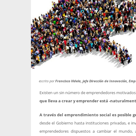
propaga a un gran númer
os entregados por la
oría sobre viajes al extranjero
onas que deben hacer...
escrito por
Francisco Videla, jefe Dirección de Innovación, Em
Existen un sin número de emprendedores motivados c
que lleva a crear y emprender está -naturalmente-
A través del emprendimiento social es posible g
desde el Gobierno hasta instituciones privadas, e in
emprendedores dispuestos a cambiar el mundo, 