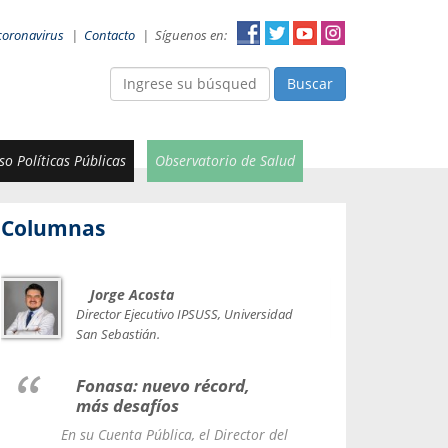
coronavirus
|
Contacto
|
Síguenos en:
Buscar
o Políticas Públicas
Observatorio de Salud
Columnas
Jorge Acosta
Car
Val
Director Ejecutivo IPSUSS, Universidad
IPSUSS
San Sebastián.
Lice
Fonasa: nuevo récord,
le t
más desafíos
La Contr
En su Cuenta Pública, el Director del