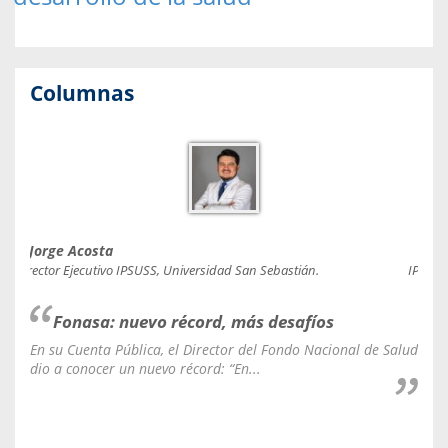
Columnas
Jorge Acosta
Caro
Director Ejecutivo IPSUSS, Universidad San Sebastián.
IPSUSS
Fonasa: nuevo récord, más desafíos
En su Cuenta Pública, el Director del Fondo Nacional de Salud
La C
dio a conocer un nuevo récord: “En...
fale