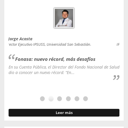
Jorge Acosta
Caro
Director Ejecutivo IPSUSS, Universidad San Sebastián.
IPSUSS
Fonasa: nuevo récord, más desafíos
En su Cuenta Pública, el Director del Fondo Nacional de Salud
La C
dio a conocer un nuevo récord: “En...
fale
Leer más