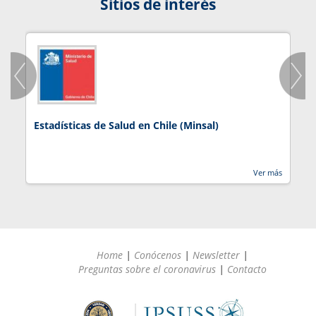
Sitios de interés
Estadísticas de Salud en Chile (Minsal)
J
Ver más
Home
|
Conócenos
|
Newsletter
|
Preguntas sobre el coronavirus
|
Contacto