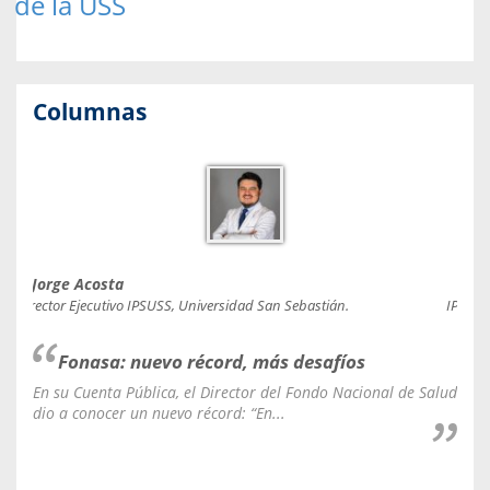
de la USS
Columnas
Jorge Acosta
Caro
Director Ejecutivo IPSUSS, Universidad San Sebastián.
IPSUSS
Fonasa: nuevo récord, más desafíos
En su Cuenta Pública, el Director del Fondo Nacional de Salud
La C
dio a conocer un nuevo récord: “En...
fale