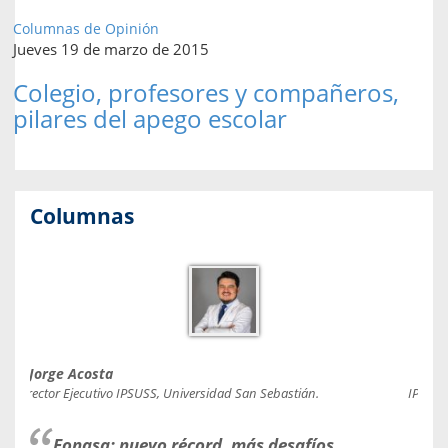
Columnas de Opinión
Jueves 19 de marzo de 2015
Colegio, profesores y compañeros,
pilares del apego escolar
Columnas
Jorge Acosta
Caro
Director Ejecutivo IPSUSS, Universidad San Sebastián.
IPSUSS
Fonasa: nuevo récord, más desafíos