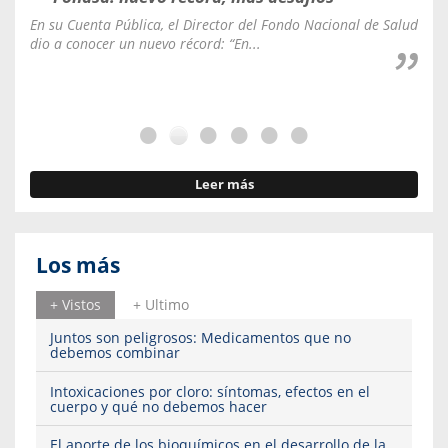
En su Cuenta Pública, el Director del Fondo Nacional de Salud
La C
dio a conocer un nuevo récord: “En...
fale
Leer más
Los más
+ Vistos
+ Ultimo
Juntos son peligrosos: Medicamentos que no
debemos combinar
Intoxicaciones por cloro: síntomas, efectos en el
cuerpo y qué no debemos hacer
El aporte de los bioquímicos en el desarrollo de la