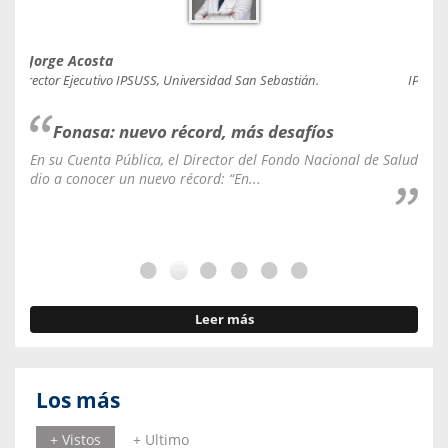
Jorge Acosta
Caro
Director Ejecutivo IPSUSS, Universidad San Sebastián.
IPSUSS
Fonasa: nuevo récord, más desafíos
En su Cuenta Pública, el Director del Fondo Nacional de Salud
La C
dio a conocer un nuevo récord: “En...
fale
Leer más
Los más
+ Vistos
+ Ultimo