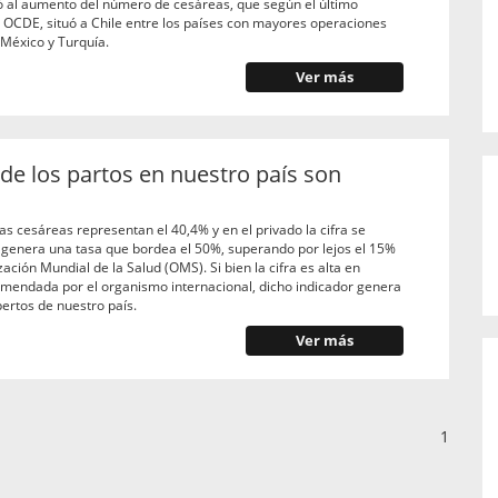
ió al aumento del número de cesáreas, que según el último
a OCDE, situó a Chile entre los países con mayores operaciones
 México y Turquía.
Ver más
 de los partos en nuestro país son
las cesáreas representan el 40,4% y en el privado la cifra se
e genera una tasa que bordea el 50%, superando por lejos el 15%
zación Mundial de la Salud (OMS). Si bien la cifra es alta en
mendada por el organismo internacional, dicho indicador genera
ertos de nuestro país.
Ver más
1