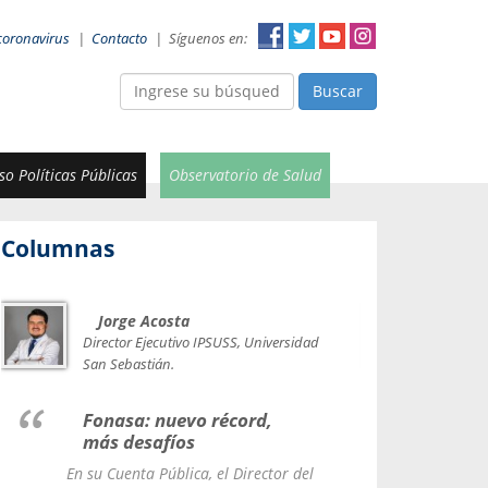
coronavirus
|
Contacto
|
Síguenos en:
Buscar
o Políticas Públicas
Observatorio de Salud
Columnas
Jorge Acosta
Car
Val
Director Ejecutivo IPSUSS, Universidad
IPSUSS
San Sebastián.
Lice
Fonasa: nuevo récord,
le t
más desafíos
La Contr
En su Cuenta Pública, el Director del