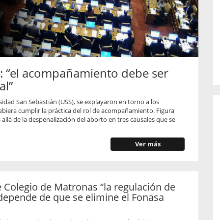
o de...
enfermedades periodontales. Sin
embargo, estas son las...
o: “el acompañamiento debe ser
al”
ersidad San Sebastián (USS), se explayaron en torno a los
ebiera cumplir la práctica del rol de acompañamiento. Figura
llá de la despenalización del aborto en tres causales que se
Ver más
 Colegio de Matronas “la regulación de
 depende de que se elimine el Fonasa