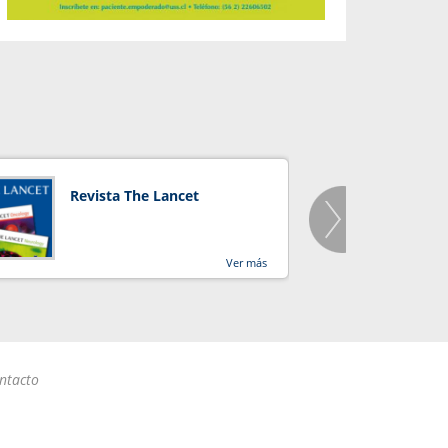
Revista The Lancet
Orga
Salu
Ver más
ntacto