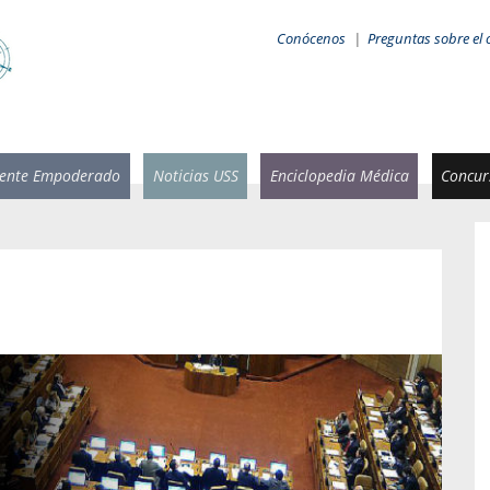
Conócenos
|
Preguntas sobre el 
iente Empoderado
Noticias USS
Enciclopedia Médica
Concurs
 Rammsy
Rosario García-Huidobro
stente de
Decana facultad de Odontología,
n Sebastián
Universidad San Sebastián.
añana
¿Cuándo será urgente la
salud bucal?
emia cuando
sa se
En Chile, nadie muere de caries ni de