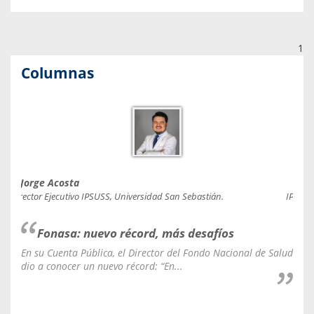
1
Columnas
Jorge Acosta
Caro
Director Ejecutivo IPSUSS, Universidad San Sebastián.
IPSUSS
Fonasa: nuevo récord, más desafíos
En su Cuenta Pública, el Director del Fondo Nacional de Salud
La C
dio a conocer un nuevo récord: “En...
fale