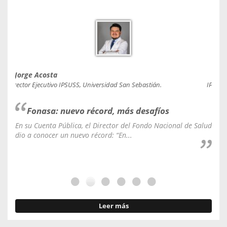
Jorge Acosta
Caro
Director Ejecutivo IPSUSS, Universidad San Sebastián.
IPSUSS
Fonasa: nuevo récord, más desafíos
En su Cuenta Pública, el Director del Fondo Nacional de Salud
La C
dio a conocer un nuevo récord: “En...
fale
Leer más