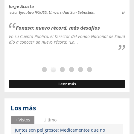
Jorge Acosta
Caro
Director Ejecutivo IPSUSS, Universidad San Sebastián.
IPSUSS
Fonasa: nuevo récord, más desafíos
En su Cuenta Pública, el Director del Fondo Nacional de Salud
La C
dio a conocer un nuevo récord: “En...
fale
Leer más
Los más
+ Vistos
+ Ultimo
Juntos son peligrosos: Medicamentos que no