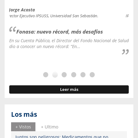
Jorge Acosta
Caro
Director Ejecutivo IPSUSS, Universidad San Sebastián.
IPSUSS
Fonasa: nuevo récord, más desafíos
En su Cuenta Pública, el Director del Fondo Nacional de Salud
La C
dio a conocer un nuevo récord: “En...
fale
Leer más
Los más
+ Vistos
+ Ultimo
Juntos son peligrosos: Medicamentos que no