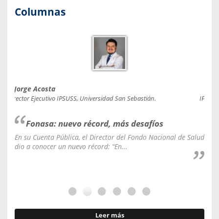
Columnas
Jorge Acosta
Caro
Director Ejecutivo IPSUSS, Universidad San Sebastián.
IPSUSS
Fonasa: nuevo récord, más desafíos
En su Cuenta Pública, el Director del Fondo Nacional de Salud
La C
dio a conocer un nuevo récord: “En...
fale
Leer más