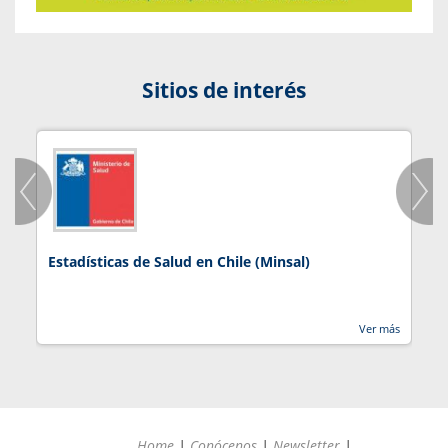
Sitios de interés
Estadísticas de Salud en Chile (Minsal)
J
Ver más
Home
|
Conócenos
|
Newsletter
|